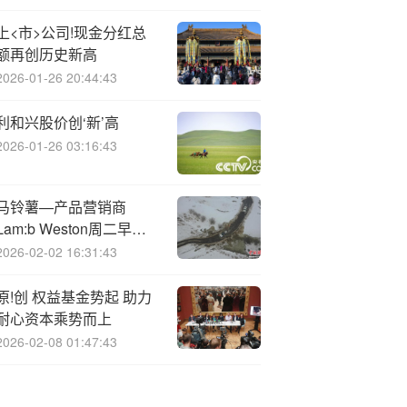
上<市>公司!现金分红总
额再创历史新高
2026-01-26 20:44:43
利和兴股价创‘新’高
2026-01-26 03:16:43
马铃薯—产品营销商
Lam:b Weston周二早盘
上涨6.8%
2026-02-02 16:31:43
原!创 权益基金势起 助力
耐心资本乘势而上
2026-02-08 01:47:43