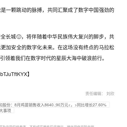
像是一颗跳动的脉搏，共同汇聚成了数字中国强劲的
n筑起的安全长城🙂，将伴随着中华民族伟大复兴的脚步，共
也更加安全的数字化未来。在这场没有终点的马拉松
引领着我们在数字时代的星辰大海中破浪前行。
bTJuTftKYX
】
责任编辑： 刘欣
和股份：8月鸡苗销售收入8640.;90万元<，>同比增长27.60%
大事项
提及内容仅供参考，不构成实质性投资建议，据此操作风险自担