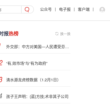
公众号
电子报
客户端
时报
热榜
换一换
外交部：中方对美国—人民遭受芬太尼危机表示同情，对继续同美方开展合作持开放态度
“有,效市场”与“有为政府”
清水源龙虎榜数据（1.2月1日）
孩子王声明：{蓝}方技;术非其子公司