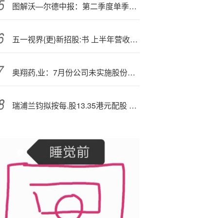
图解沃—尔德中报：第二季度单季净利润同比下降26.20%
五一视界{更}新招股:书 上半年营收同比增长62%
奥翔药,业：7月份公司未实施股份回购—
瑞浦兰钧拟按每.股13.35港元配股 最多募资约8.01亿港元