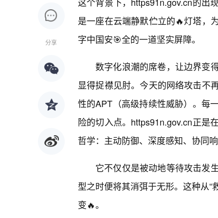
这个背景下，https91n.gov.
是一座在云端静默伫立的🔥灯塔，
字中国安🎯全的一道坚实屏障。
分享
数字化浪潮的席卷，让边界变
显得捉襟见肘。今天的网络攻击不再
性的APT（高级持续性威胁）。每
险的切入点。https91n.gov.
哲学：主动防御、深度感知、协同响
它不仅仅是被动地等待攻击发
型之时便将其消弭于无形。这种从“救
变🔥。