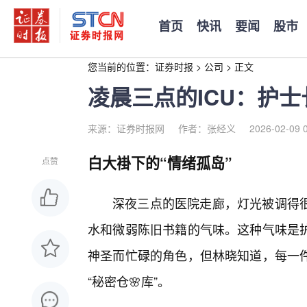
首页
快讯
要闻
股市
您当前的位置：
证券时报
>
公司
>
正文
凌晨三点的ICU：护士
来源：证券时报网
作者：张经义
2026-02-09 
白大褂下的“情绪孤岛”
点赞
深夜三点的医院走廊，灯光被调得
水和微弱陈旧书籍的气味。这种气味是
神圣而忙碌的角色，但林晓知道，每一
“秘密仓🌸库”。