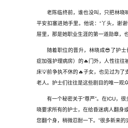
老陈临终前，谁也没叫，只把林晓
平安扣塞进她手里。他说：“丫头，谢谢
屉里，那是她职业生涯的第一道勋章，也
随着职位的晋升，林晓成😎了护士
症加强护理病房）的🔥门外，人性往往
床💡前争执不休的🔥子女，也见过为
老人。护士们往往是这些剧目的唯一观
有一个秘密关于“尊严”。在ICU
晓要求所有的护士，在给昏迷病人翻身或
您翻个身，稍微忍耐一下。”很多新来的