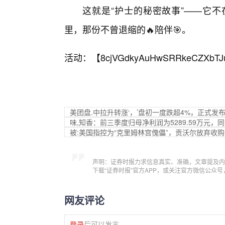
这就是“护士的秘密故事”——它
里，那份不曾退缩的🔥陪伴🎯。
活动：【
8cjVGdkyAuHwSRRkeCZXbTJ
美团盘.中拉升转涨‘，’盘初一度跌超4%，正式发布并开源
味,知香：前三季度归母净利润为5289.59万元，同
被:美国指控为“克里姆林宫傀儡”，贡沃尔放弃收
声明：证券时报力求信息真实、准确，文章提及内
下载“证券时报”官方APP，或关注官方微信公众
网友评论
登录
后可以发言